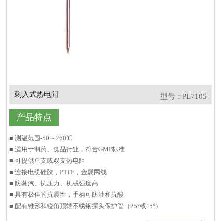
刺入式热电阻
型号：PL7105
产品特点
■ 测温范围-50～260℃
■ 适用于制药、食品行业，符合GMP标准
■ 可提供单支或双支热电阻
■ 连接电缆硅胶，PTFE，金属网线
■ 防蒸汽、抗压力、机械强度高
■ 具有极佳的抗震性，手柄可防油和抗酸
■ 配有锥形和锐角顶端不锈钢探头保护管（25°或45°）