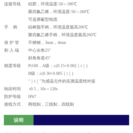
连接导线
硅胶，环境温度-50～180℃
聚四氟乙烯，环境温度-50～260℃
可选屏蔽型电缆
手 柄
硅树脂手柄，环境温度最高200℃
聚四氟乙烯手柄，环境温度最高260℃
保 护 管
不锈钢，3mm，4mm
刺 入 端
中心尖角25°
斜角角度45°
精度等级
Pt100，A级：±(0.15+0.002｜t｜)
B级：±(0.30+0.005｜t｜)
“｜t｜”为感温元件的实测温度绝对值
响应时间
t0.5，10s～120s
防护等级
IP67
接线方式
两线制，三线制，四线制
说明