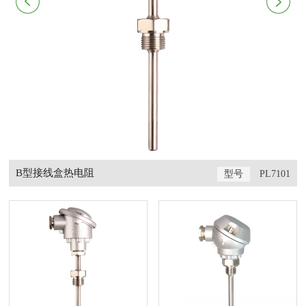
B型接线盒热电阻
8
型号
PL7101